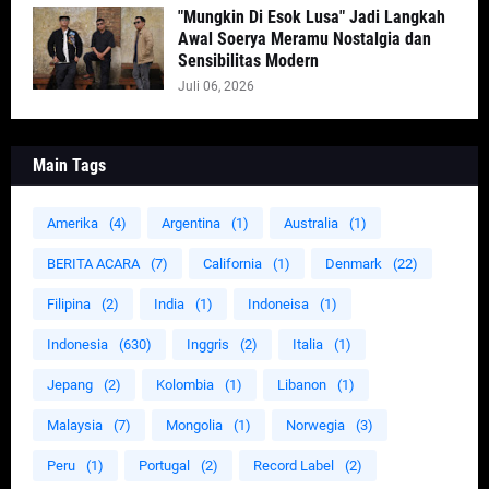
"Mungkin Di Esok Lusa" Jadi Langkah
Awal Soerya Meramu Nostalgia dan
Sensibilitas Modern
Juli 06, 2026
Main Tags
Amerika
(4)
Argentina
(1)
Australia
(1)
BERITA ACARA
(7)
California
(1)
Denmark
(22)
Filipina
(2)
India
(1)
Indoneisa
(1)
Indonesia
(630)
Inggris
(2)
Italia
(1)
Jepang
(2)
Kolombia
(1)
Libanon
(1)
Malaysia
(7)
Mongolia
(1)
Norwegia
(3)
Peru
(1)
Portugal
(2)
Record Label
(2)