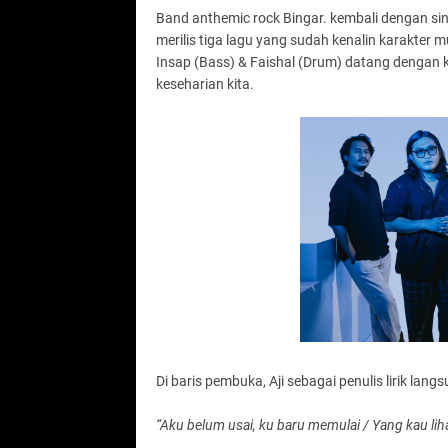
Band anthemic rock Bingar. kembali dengan sin
merilis tiga lagu yang sudah kenalin karakter musi
Insap (Bass) & Faishal (Drum) datang dengan kar
keseharian kita.
Di baris pembuka, Aji sebagai penulis lirik la
“Aku belum usai, ku baru memulai / Yang kau liha