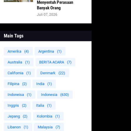
Menyentuh Perasaan
Banyak Orang
Juli 07, 2026
Main Tags
Amerika
(4)
Argentina
(1)
Australia
(1)
BERITA ACARA
(7)
California
(1)
Denmark
(22)
Filipina
(2)
India
(1)
Indoneisa
(1)
Indonesia
(630)
Inggris
(2)
Italia
(1)
Jepang
(2)
Kolombia
(1)
Libanon
(1)
Malaysia
(7)