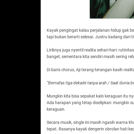
Kayak pengingat kalau perjalanan hidup gak be
tapi bukan berarti selesai. Justru kadang dari t
Liriknya juga nyentil realita sehari-hari: ruti
banget, sementara kita sendiri masih sering reb
Di baris chorus, Aji terang-terangan kasih realita
“Bernafas tiga dekade tanpa arah / Saat dunia b
Mungkin kita bisa sepakat kalo keraguan itu n
Ada harapan yang tetap diselipkan: mungkin sua
keraguan.
Secara musik, single ini masih ngasih warna kh
tepat. Rasanya kayak dengerin obrolan hati keci