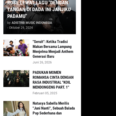
ROSE LEWAT LAGU "DENGAN
TANGAN DI DADA INI JANJIKU
PADAMU"
by
ADISTRIB MUSIC INDONESIA
-
Oktober 29, 2024
"Seruit": Ketika Tradisi
Makan Bersama Lampung
Menjelma Menjadi Anthem
Generasi Baru
Juni 26, 2026
PADUKAN MOMEN
ROMANSA CINTA DENGAN
RASA INDUSTRIAL "KOIL
MENDONGENG PART. 1"
Februari 05, 2025
Natasya Sabella Merilis
"Juni Nanti", Sebuah Balada
Pop Sederhana dan