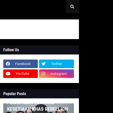
Follow Us
Facebook
Twitter
YouTube
Instagram
Popular Posts
INDONESIA
PESAN KUAT TENTANG
KESETIAAN KHAS REBELLION