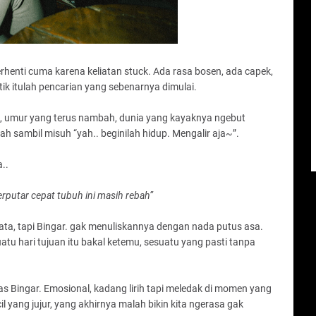
rhenti cuma karena keliatan stuck. Ada rasa bosen, ada capek,
itik itulah pencarian yang sebenarnya dimulai.
nitas, umur yang terus nambah, dunia yang kayaknya ngebut
ah sambil misuh “yah.. beginilah hidup. Mengalir aja~”.
..
erputar cepat tubuh ini masih rebah”
yata, tapi Bingar. gak menuliskannya dengan nada putus asa.
tu hari tujuan itu bakal ketemu, sesuatu yang pasti tanpa
as Bingar. Emosional, kadang lirih tapi meledak di momen yang
l yang jujur, yang akhirnya malah bikin kita ngerasa gak