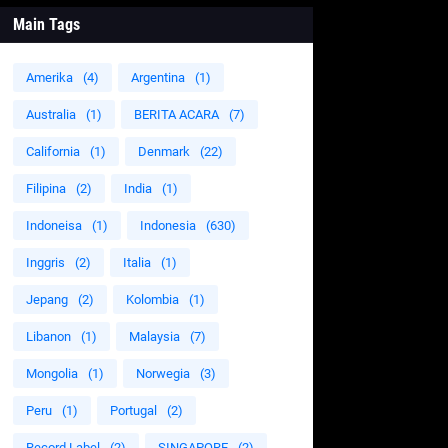
Main Tags
Amerika
(4)
Argentina
(1)
Australia
(1)
BERITA ACARA
(7)
California
(1)
Denmark
(22)
Filipina
(2)
India
(1)
Indoneisa
(1)
Indonesia
(630)
Inggris
(2)
Italia
(1)
Jepang
(2)
Kolombia
(1)
Libanon
(1)
Malaysia
(7)
Mongolia
(1)
Norwegia
(3)
Peru
(1)
Portugal
(2)
Record Label
(2)
SINGAPORE
(2)