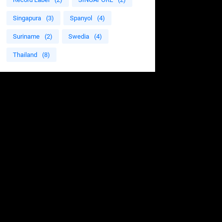
Singapura
(3)
Spanyol
(4)
Suriname
(2)
Swedia
(4)
Thailand
(8)