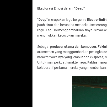
Eksplorasi Emosi dalam “Deep”
“
Deep
” merupakan lagu bergenre
Electro-RnB-
jatuh cinta dan berusaha mendekati seseorang
ragu. Lagu ini menggambarkan sinyal-sinyal kec
menunjukkan kecocokan mereka.
Sebagai
produser utama dan komposer
,
Fakhri
aransemen yang menggambarkan peningkatan 
karakter vokalnya yang lembut dan ekspresif, 
Untuk memperkuat karakter lagu,
Fakhri
menga
kolaboratif pertama mereka yang memberikan se