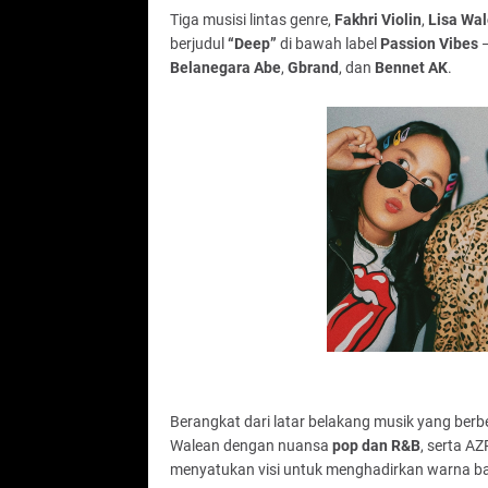
Tiga musisi lintas genre,
Fakhri Violin
,
Lisa Wa
berjudul
“Deep”
di bawah label
Passion Vibes
—
Belanegara Abe
,
Gbrand
, dan
Bennet AK
.
Berangkat dari latar belakang musik yang berb
Walean dengan nuansa
pop dan R&B
, serta A
menyatukan visi untuk menghadirkan warna ba