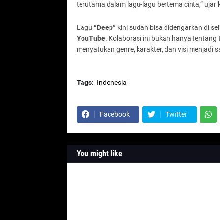
terutama dalam lagu-lagu bertema cinta,” ujar 
Lagu
“Deep”
kini sudah bisa didengarkan di sel
YouTube
. Kolaborasi ini bukan hanya tentang 
menyatukan genre, karakter, dan visi menjadi 
Tags:
Indonesia
Facebook
Twitter
You might like