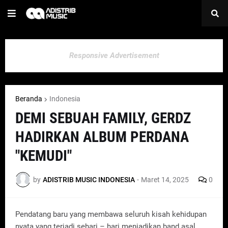
Responsive Advertisement
Beranda
Indonesia
DEMI SEBUAH FAMILY, GERDZ
HADIRKAN ALBUM PERDANA
"KEMUDI"
by
ADISTRIB MUSIC INDONESIA
-
Maret 14, 2025
0
Pendatang baru yang membawa seluruh kisah kehidupan
nyata yang terjadi sehari – hari menjadikan band asal