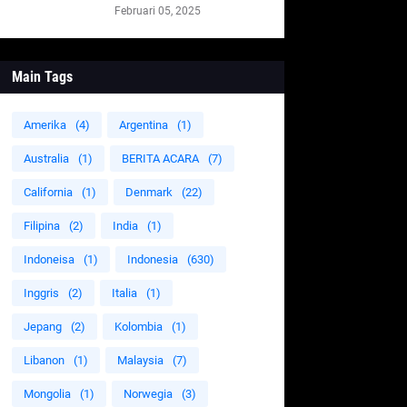
Februari 05, 2025
Main Tags
Amerika
(4)
Argentina
(1)
Australia
(1)
BERITA ACARA
(7)
California
(1)
Denmark
(22)
Filipina
(2)
India
(1)
Indoneisa
(1)
Indonesia
(630)
Inggris
(2)
Italia
(1)
Jepang
(2)
Kolombia
(1)
Libanon
(1)
Malaysia
(7)
Mongolia
(1)
Norwegia
(3)