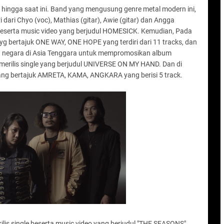
, hingga saat ini. Band yang mengusung genre metal modern ini,
dari Chyo (voc), Mathias (gitar), Awie (gitar) dan Angga
 beserta music video yang berjudul HOMESICK. Kemudian, Pada
yg bertajuk ONE WAY, ONE HOPE yang terdiri dari 11 tracks, dan
a negara di Asia Tenggara untuk mempromosikan album
erilis single yang berjudul UNIVERSE ON MY HAND. Dan di
yang bertajuk AMRETA, KAMA, ANGKARA yang berisi 5 track.
ilis single beserta music video yang berjudul "THE SEASONS".