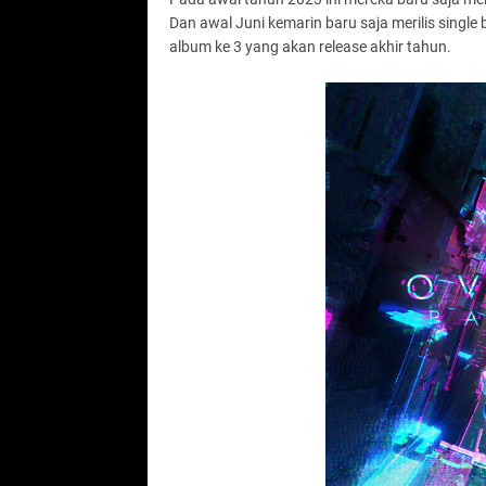
Dan awal Juni kemarin baru saja merilis single
album ke 3 yang akan release akhir tahun.