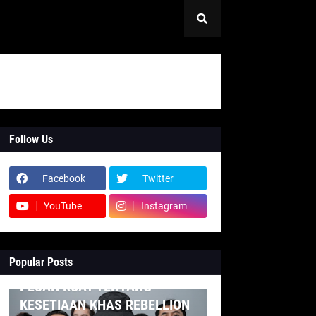
Follow Us
Facebook
Twitter
YouTube
Instagram
Popular Posts
INDONESIA
PESAN KUAT TENTANG
KESETIAAN KHAS REBELLION