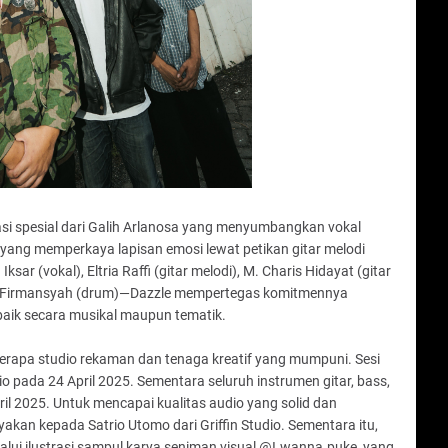
asi spesial dari Galih Arlanosa yang menyumbangkan vokal
ang memperkaya lapisan emosi lewat petikan gitar melodi
ar (vokal), Eltria Raffi (gitar melodi), M. Charis Hidayat (gitar
yan Firmansyah (drum)—Dazzle mempertegas komitmennya
 baik secara musikal maupun tematik.
berapa studio rekaman dan tenaga kreatif yang mumpuni. Sesi
io pada 24 April 2025. Sementara seluruh instrumen gitar, bass,
il 2025. Untuk mencapai kualitas audio yang solid dan
akan kepada Satrio Utomo dari Griffin Studio. Sementara itu,
melalui ilustrasi sampul karya seniman visual @I.wanna.puke, yang