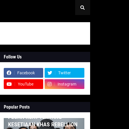
Follow Us
Facebook
Twitter
YouTube
Instagram
Popular Posts
INDONESIA
PESAN KUAT TENTANG
KESETIAAN KHAS REBELLION