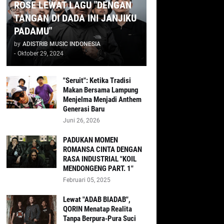
ROSE LEWAT LAGU "DENGAN
TANGAN DI DADA INI JANJIKU
PADAMU"
by
ADISTRIB MUSIC INDONESIA
-
Oktober 29, 2024
"Seruit": Ketika Tradisi
Makan Bersama Lampung
Menjelma Menjadi Anthem
Generasi Baru
Juni 26, 2026
PADUKAN MOMEN
ROMANSA CINTA DENGAN
RASA INDUSTRIAL "KOIL
MENDONGENG PART. 1"
Februari 05, 2025
Lewat "ADAB BIADAB",
QORIN Menatap Realita
Tanpa Berpura-Pura Suci