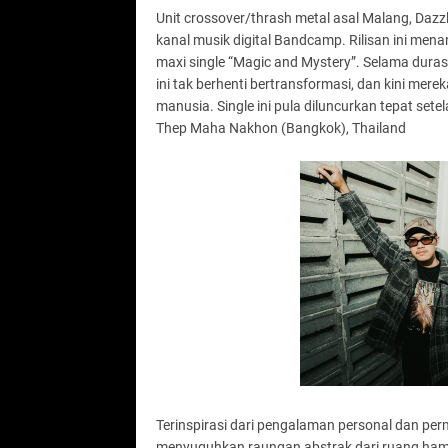
Unit crossover/thrash metal asal Malang, Dazzle,
kanal musik digital Bandcamp. Rilisan ini men
maxi single “Magic and Mystery”. Selama duras
ini tak berhenti bertransformasi, dan kini merek
manusia. Single ini pula diluncurkan tepat set
Thep Maha Nakhon (Bangkok), Thailand
Terinspirasi dari pengalaman personal dan perm
menyuguhkan raungan abstrak dari ruang ham