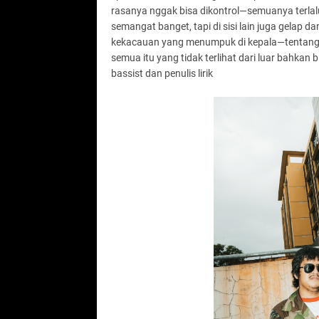
rasanya nggak bisa dikontrol—semuanya terlalu c
semangat banget, tapi di sisi lain juga gelap da
kekacauan yang menumpuk di kepala—tentang r
semua itu yang tidak terlihat dari luar bahkan 
bassist dan penulis lirik