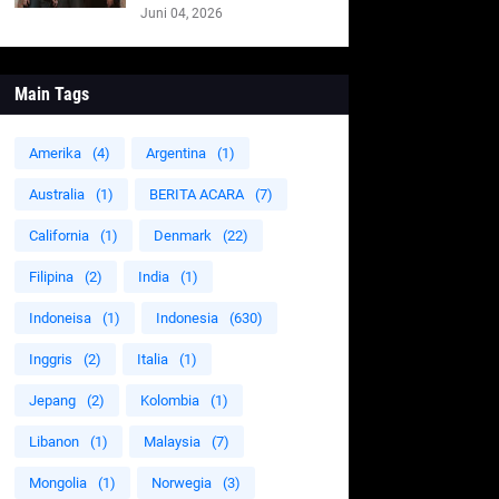
Juni 04, 2026
Main Tags
Amerika
(4)
Argentina
(1)
Australia
(1)
BERITA ACARA
(7)
California
(1)
Denmark
(22)
Filipina
(2)
India
(1)
Indoneisa
(1)
Indonesia
(630)
Inggris
(2)
Italia
(1)
Jepang
(2)
Kolombia
(1)
Libanon
(1)
Malaysia
(7)
Mongolia
(1)
Norwegia
(3)