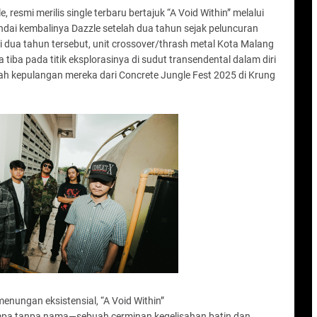
 resmi merilis single terbaru bertajuk “A Void Within” melalui
andai kembalinya Dazzle setelah dua tahun sejak peluncuran
i dua tahun tersebut, unit crossover/thrash metal Kota Malang
a tiba pada titik eksplorasinya di sudut transendental dalam diri
elah kepulangan mereka dari Concrete Jungle Fest 2025 di Krung
enungan eksistensial, “A Void Within”
pa tanpa nama—sebuah cerminan kegelisahan batin dan