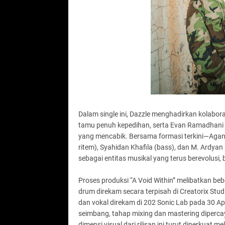
Dalam single ini, Dazzle menghadirkan kolabor
tamu penuh kepedihan, serta Evan Ramadhani y
yang mencabik. Bersama formasi terkini—Agan Iks
ritem), Syahidan Khafila (bass), dan M. Ard
sebagai entitas musikal yang terus berevolusi,
Proses produksi “A Void Within” melibatkan be
drum direkam secara terpisah di Creatorix Stud
dan vokal direkam di 202 Sonic Lab pada 30 Apr
seimbang, tahap mixing dan mastering dipercay
dimensi visual dari rilisan ini turut diperkuat 