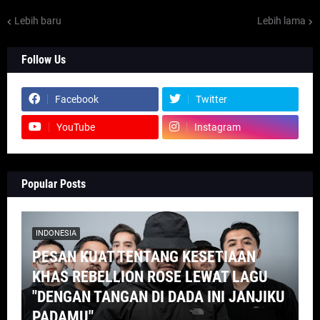
Lebih baru
Lebih lama
Follow Us
Facebook
Twitter
YouTube
Instagram
Popular Posts
INDONESIA
PESAN KUAT TENTANG KESETIAAN
KHAS REBELLION ROSE LEWAT LAGU
"DENGAN TANGAN DI DADA INI JANJIKU
PADAMU"