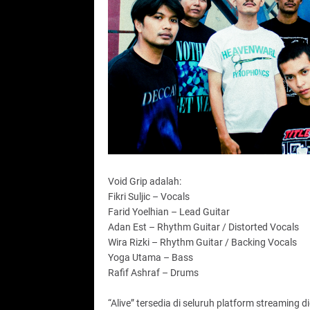
Void Grip adalah:
Fikri Suljic – Vocals
Farid Yoelhian – Lead Guitar
Adan Est – Rhythm Guitar / Distorted Vocals
Wira Rizki – Rhythm Guitar / Backing Vocals
Yoga Utama – Bass
Rafif Ashraf – Drums
“Alive” tersedia di seluruh platform streaming dig