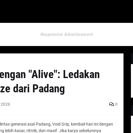
Responsive Advertisement
engan "Alive": Ledakan
aze dari Padang
, 2026
0
intas generasi asal Padang, Void Grip, kembali hari ini dengan
ng lebih kasar, ritmik, dan masif. Jika karya sebelumnya