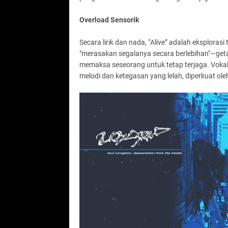
Overload Sensorik
Secara lirik dan nada, “Alive” adalah eksploras
"merasakan segalanya secara berlebihan"—getar
memaksa seseorang untuk tetap terjaga. Vokal
melodi dan ketegasan yang lelah, diperkuat oleh