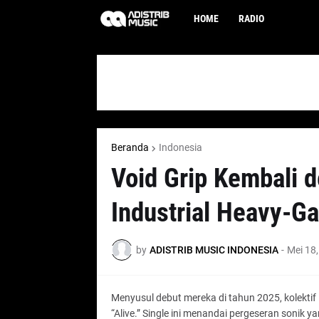
HOME
RADIO
Beranda
Indonesia
Void Grip Kembali d
Industrial Heavy-G
by
ADISTRIB MUSIC INDONESIA
-
Mei 18
Menyusul debut mereka di tahun 2025, kolektif l
“Alive.” Single ini menandai pergeseran sonik ya