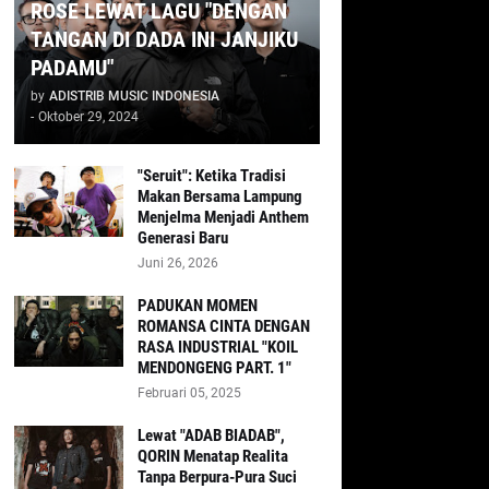
ROSE LEWAT LAGU "DENGAN
TANGAN DI DADA INI JANJIKU
PADAMU"
by
ADISTRIB MUSIC INDONESIA
-
Oktober 29, 2024
"Seruit": Ketika Tradisi
Makan Bersama Lampung
Menjelma Menjadi Anthem
Generasi Baru
Juni 26, 2026
PADUKAN MOMEN
ROMANSA CINTA DENGAN
RASA INDUSTRIAL "KOIL
MENDONGENG PART. 1"
Februari 05, 2025
Lewat "ADAB BIADAB",
QORIN Menatap Realita
Tanpa Berpura-Pura Suci