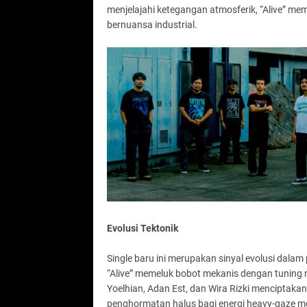
menjelajahi ketegangan atmosferik, “Alive” me
bernuansa industrial.
Evolusi Tektonik
Single baru ini merupakan sinyal evolusi dalam 
“Alive” memeluk bobot mekanis dengan tuning re
Yoelhian, Adan Est, dan Wira Rizki menciptak
penghormatan halus bagi energi heavy-gaze mo