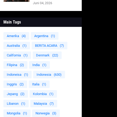
Juni 04, 2026
Main Tags
Amerika
(4)
Argentina
(1)
Australia
(1)
BERITA ACARA
(7)
California
(1)
Denmark
(22)
Filipina
(2)
India
(1)
Indoneisa
(1)
Indonesia
(630)
Inggris
(2)
Italia
(1)
Jepang
(2)
Kolombia
(1)
Libanon
(1)
Malaysia
(7)
Mongolia
(1)
Norwegia
(3)