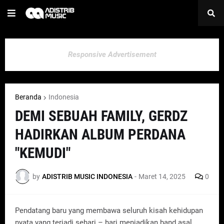
Responsive Advertisement
Beranda
Indonesia
DEMI SEBUAH FAMILY, GERDZ
HADIRKAN ALBUM PERDANA
"KEMUDI"
by
ADISTRIB MUSIC INDONESIA
-
Maret 14, 2025
0
Pendatang baru yang membawa seluruh kisah kehidupan
nyata yang terjadi sehari – hari menjadikan band asal