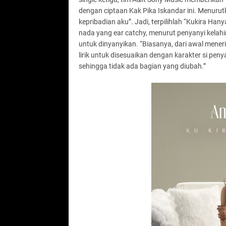
dengan ciptaan Kak Pika Iskandar ini. Menurutk
kepribadian aku”. Jadi, terpilihlah “Kukira Hanya
nada yang ear catchy, menurut penyanyi kelahir
untuk dinyanyikan. “Biasanya, dari awal mene
lirik untuk disesuaikan dengan karakter si peny
sehingga tidak ada bagian yang diubah.”