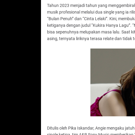
Tahun 2023 menjadi tahun yang menggembiraka
musik profesional melalui dua single yang ia ri
“Bulan Penuh” dan “Cinta Lelaki”. Kini, membu
ketiganya dengan judul “Kukira Hanya Lagu”. “
bisa sepenuhnya melupakan masa lalu. Saat ki
asing, ternyata liriknya terasa relate dan tidak
Ditulis oleh Pika Iskandar, Angie mengaku jat
single ketiga, tim A&R Sony Music memberikan