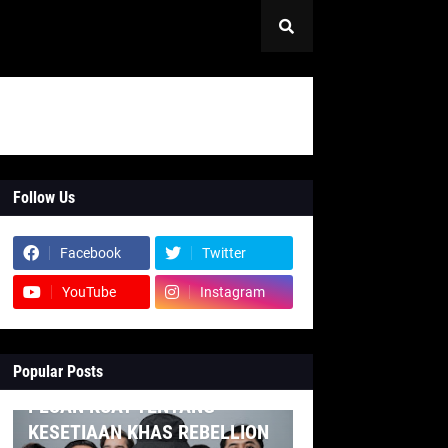
Follow Us
Facebook
Twitter
YouTube
Instagram
Popular Posts
INDONESIA
PESAN KUAT TENTANG
KESETIAAN KHAS REBELLION