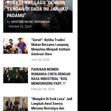
ROSE LEWAT LAGU "DENGAN
TANGAN DI DADA INI JANJIKU
PADAMU"
by
ADISTRIB MUSIC INDONESIA
-
Oktober 29, 2024
"Seruit": Ketika Tradisi
Makan Bersama Lampung
Menjelma Menjadi Anthem
Generasi Baru
Juni 26, 2026
PADUKAN MOMEN
ROMANSA CINTA DENGAN
RASA INDUSTRIAL "KOIL
MENDONGENG PART. 1"
Februari 05, 2025
"Mungkin Di Esok Lusa" Jadi
Langkah Awal Soerya
Meramu Nostalgia dan