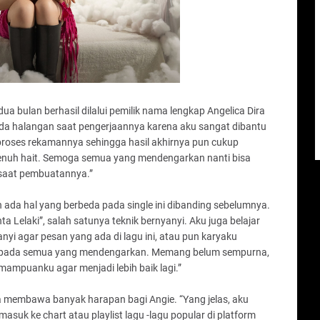
a bulan berhasil dilalui pemilik nama lengkap Angelica Dira
 ada halangan saat pengerjaannya karena aku sangat dibantu
i proses rekamannya sehingga hasil akhirnya pun cukup
nuh hait. Semoga semua yang mendengarkan nanti bisa
 saat pembuatannya.”
 ada hal yang berbeda pada single ini dibanding sebelumnya.
ta Lelaki”, salah satunya teknik bernyanyi. Aku juga belajar
yi agar pesan yang ada di lagu ini, atau pun karyaku
kepada semua yang mendengarkan. Memang belum sempurna,
mampuanku agar menjadi lebih baik lagi.”
ja membawa banyak harapan bagi Angie. “Yang jelas, aku
masuk ke chart atau playlist lagu -lagu popular di platform