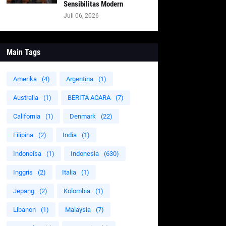
Sensibilitas Modern
Juli 06, 2026
Main Tags
Amerika
(4)
Argentina
(1)
Australia
(1)
BERITA ACARA
(7)
California
(1)
Denmark
(22)
Filipina
(2)
India
(1)
Indoneisa
(1)
Indonesia
(630)
Inggris
(2)
Italia
(1)
Jepang
(2)
Kolombia
(1)
Libanon
(1)
Malaysia
(7)