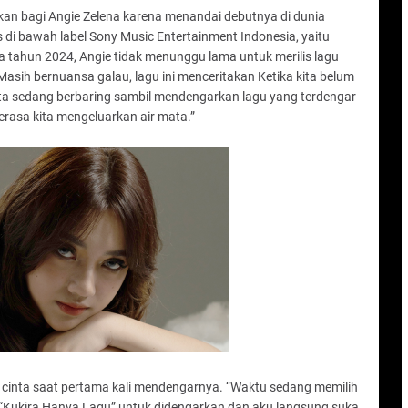
n bagi Angie Zelena karena menandai debutnya di dunia
lis di bawah label Sony Music Entertainment Indonesia, yaitu
ka tahun 2024, Angie tidak menunggu lama untuk merilis lagu
Masih bernuansa galau, lagu ini menceritakan Ketika kita belum
ta sedang berbaring sambil mendengarkan lagu yang terdengar
 terasa kita mengeluarkan air mata.”
uh cinta saat pertama kali mendengarnya. “Waktu sedang memilih
 “Kukira Hanya Lagu” untuk didengarkan dan aku langsung suka