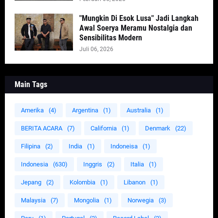
"Mungkin Di Esok Lusa" Jadi Langkah
Awal Soerya Meramu Nostalgia dan
Sensibilitas Modern
Juli 06, 2026
Main Tags
Amerika
(4)
Argentina
(1)
Australia
(1)
BERITA ACARA
(7)
California
(1)
Denmark
(22)
Filipina
(2)
India
(1)
Indoneisa
(1)
Indonesia
(630)
Inggris
(2)
Italia
(1)
Jepang
(2)
Kolombia
(1)
Libanon
(1)
Malaysia
(7)
Mongolia
(1)
Norwegia
(3)