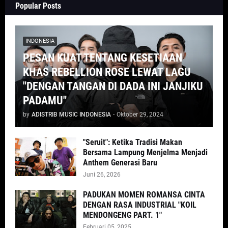
Popular Posts
INDONESIA
PESAN KUAT TENTANG KESETIAAN
KHAS REBELLION ROSE LEWAT LAGU
"DENGAN TANGAN DI DADA INI JANJIKU
PADAMU"
by
ADISTRIB MUSIC INDONESIA
-
Oktober 29, 2024
"Seruit": Ketika Tradisi Makan
Bersama Lampung Menjelma Menjadi
Anthem Generasi Baru
Juni 26, 2026
PADUKAN MOMEN ROMANSA CINTA
DENGAN RASA INDUSTRIAL "KOIL
MENDONGENG PART. 1"
Februari 05, 2025