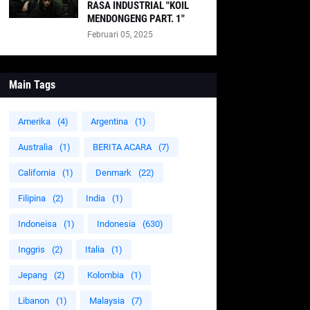
RASA INDUSTRIAL "KOIL
MENDONGENG PART. 1"
Februari 05, 2025
Main Tags
Amerika
(4)
Argentina
(1)
Australia
(1)
BERITA ACARA
(7)
California
(1)
Denmark
(22)
Filipina
(2)
India
(1)
Indoneisa
(1)
Indonesia
(630)
Inggris
(2)
Italia
(1)
Jepang
(2)
Kolombia
(1)
Libanon
(1)
Malaysia
(7)