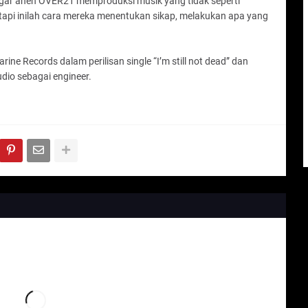
rdengar aneh OVER21 memproduksi musik yang tidak seperti
, tapi inilah cara mereka menentukan sikap, melakukan apa yang
e Records dalam perilisan single “I’m still not dead” dan
io sebagai engineer.