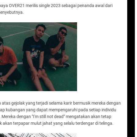
baya OVER21 merilis single 2023 sebagai penanda awal dari
 menyebutnya.
 atas gejolak yang terjadi selama karir bermusik mereka dengan
iap kubangan yang dapat mempengaruhi pada setiap individu
Mereka dengan "I'm still not dead" mengatakan akan tetap
k akan terpapar mulut jahat yang selalu terdengar di telinga.