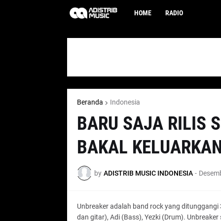
HOME
RADIO
Beranda
Indonesia
BARU SAJA RILIS 
BAKAL KELUARKAN
by
ADISTRIB MUSIC INDONESIA
-
Desemb
Unbreaker adalah band rock yang ditunggangi 3
dan gitar), Adi (Bass), Yezki (Drum). Unbreake