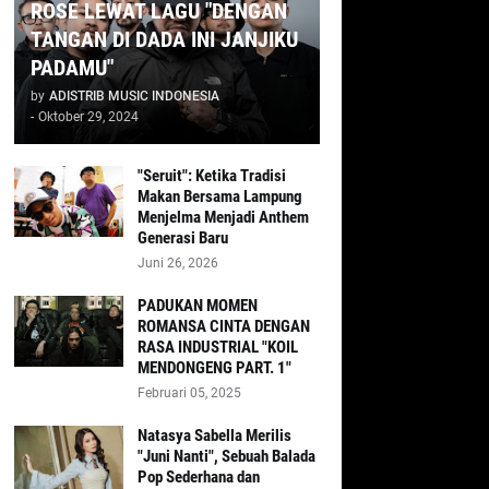
ROSE LEWAT LAGU "DENGAN
TANGAN DI DADA INI JANJIKU
PADAMU"
by
ADISTRIB MUSIC INDONESIA
-
Oktober 29, 2024
"Seruit": Ketika Tradisi
Makan Bersama Lampung
Menjelma Menjadi Anthem
Generasi Baru
Juni 26, 2026
PADUKAN MOMEN
ROMANSA CINTA DENGAN
RASA INDUSTRIAL "KOIL
MENDONGENG PART. 1"
Februari 05, 2025
Natasya Sabella Merilis
"Juni Nanti", Sebuah Balada
Pop Sederhana dan