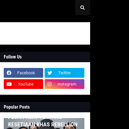
Follow Us
Facebook
Twitter
YouTube
Instagram
Popular Posts
INDONESIA
PESAN KUAT TENTANG
KESETIAAN KHAS REBELLION