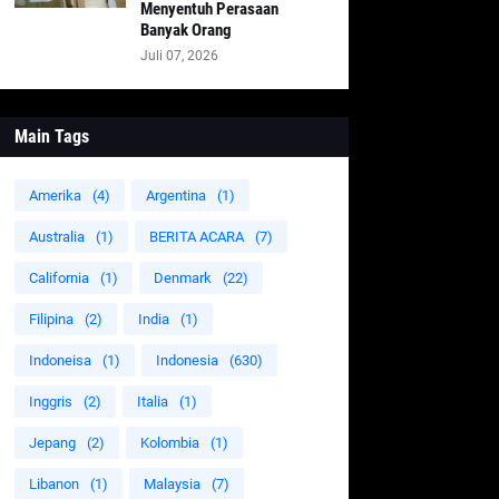
Menyentuh Perasaan
Banyak Orang
Juli 07, 2026
Main Tags
Amerika
(4)
Argentina
(1)
Australia
(1)
BERITA ACARA
(7)
California
(1)
Denmark
(22)
Filipina
(2)
India
(1)
Indoneisa
(1)
Indonesia
(630)
Inggris
(2)
Italia
(1)
Jepang
(2)
Kolombia
(1)
Libanon
(1)
Malaysia
(7)