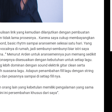
lisan lirik yang kemudian dilanjutkan dengan pembuatan
an tidak lama prosesnya.. Karena saya cukup membayangkan
si, chord, basic rhytm sampai aransemen selesai satu hari. Yang
ocalnya di rumah, jadi sembunyi-sembunyi biar istri saya
aha..” Menurut Arden untuk aransemennya pun memang sedikit
onsepnya disesuaikan dengan kebutuhan untuk setiap lagu.
ebih dominan dengan sound elektrik gitar clean serta
suasana lagu. Adapun penambahan fill lagu dengan string
s dan pesannya sampai di setiap fill nya.
an orang lain yang kebetulan memiliki pengalaman yang sama
ni ini persembahan khusus dari saya”.