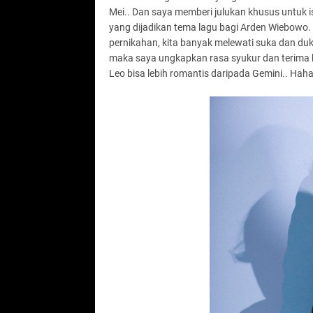
Mei.. Dan saya memberi julukan khusus untuk i
yang dijadikan tema lagu bagi Arden Wiebowo. 
pernikahan, kita banyak melewati suka dan duka.
maka saya ungkapkan rasa syukur dan terima kas
Leo bisa lebih romantis daripada Gemini.. Ha