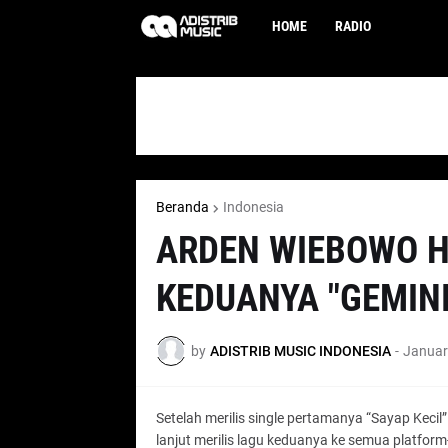
HOME
RADIO
Beranda
Indonesia
ARDEN WIEBOWO H
KEDUANYA "GEMINI
by
ADISTRIB MUSIC INDONESIA
-
Januar
Setelah merilis single pertamanya “Sayap Kecil
lanjut merilis lagu keduanya ke semua platform