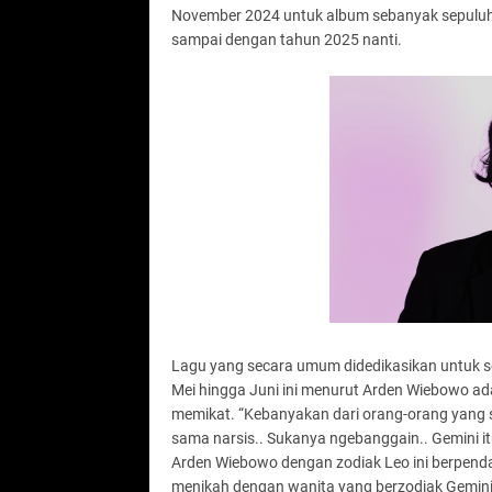
November 2024 untuk album sebanyak sepuluh l
sampai dengan tahun 2025 nanti.
Lagu yang secara umum didedikasikan untuk se
Mei hingga Juni ini menurut Arden Wiebowo ada
memikat. “Kebanyakan dari orang-orang yang 
sama narsis.. Sukanya ngebanggain.. Gemini itu 
Arden Wiebowo dengan zodiak Leo ini berpenda
menikah dengan wanita yang berzodiak Gemini.