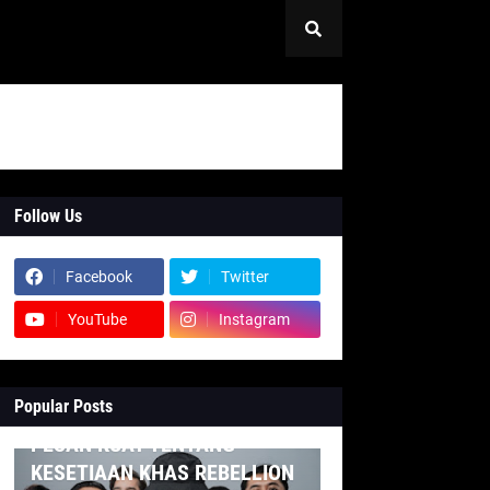
Follow Us
Facebook
Twitter
YouTube
Instagram
Popular Posts
INDONESIA
PESAN KUAT TENTANG
KESETIAAN KHAS REBELLION