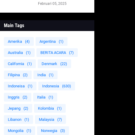
Februari 05, 2025
Main Tags
Amerika
(4)
Argentina
(1)
Australia
(1)
BERITA ACARA
(7)
California
(1)
Denmark
(22)
Filipina
(2)
India
(1)
Indoneisa
(1)
Indonesia
(630)
Inggris
(2)
Italia
(1)
Jepang
(2)
Kolombia
(1)
Libanon
(1)
Malaysia
(7)
Mongolia
(1)
Norwegia
(3)