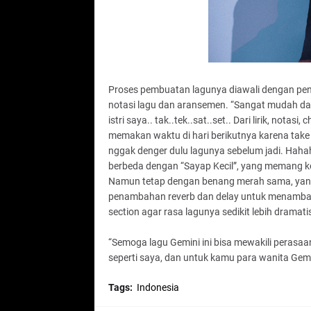
Proses pembuatan lagunya diawali dengan penu
notasi lagu dan aransemen. “Sangat mudah d
istri saya.. tak..tek..sat..set.. Dari lirik, nota
memakan waktu di hari berikutnya karena take v
nggak denger dulu lagunya sebelum jadi. Hah
berbeda dengan “Sayap Kecil”, yang memang k
Namun tetap dengan benang merah sama, yang l
penambahan reverb dan delay untuk menambah 
section agar rasa lagunya sedikit lebih dramati
“Semoga lagu Gemini ini bisa mewakili perasa
seperti saya, dan untuk kamu para wanita Gemi
Tags:
Indonesia