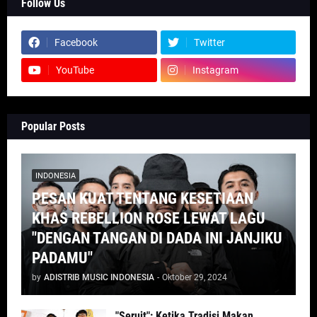
Follow Us
Facebook
Twitter
YouTube
Instagram
Popular Posts
INDONESIA
PESAN KUAT TENTANG KESETIAAN
KHAS REBELLION ROSE LEWAT LAGU
"DENGAN TANGAN DI DADA INI JANJIKU
PADAMU"
by
ADISTRIB MUSIC INDONESIA
-
Oktober 29, 2024
"Seruit": Ketika Tradisi Makan