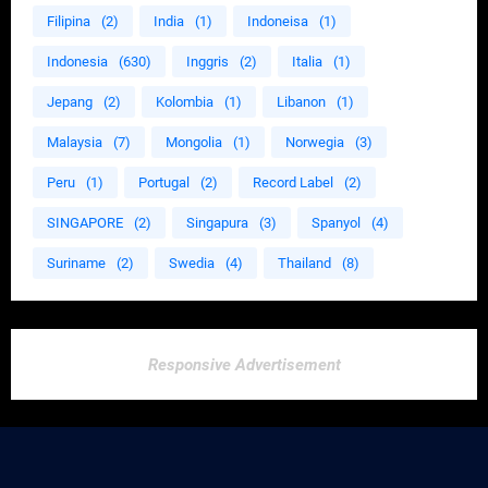
Filipina
(2)
India
(1)
Indoneisa
(1)
Indonesia
(630)
Inggris
(2)
Italia
(1)
Jepang
(2)
Kolombia
(1)
Libanon
(1)
Malaysia
(7)
Mongolia
(1)
Norwegia
(3)
Peru
(1)
Portugal
(2)
Record Label
(2)
SINGAPORE
(2)
Singapura
(3)
Spanyol
(4)
Suriname
(2)
Swedia
(4)
Thailand
(8)
Responsive Advertisement