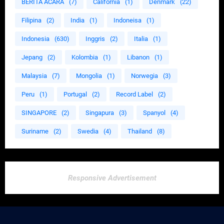
BERITA ACARA
(7)
California
(1)
Denmark
(22)
Filipina
(2)
India
(1)
Indoneisa
(1)
Indonesia
(630)
Inggris
(2)
Italia
(1)
Jepang
(2)
Kolombia
(1)
Libanon
(1)
Malaysia
(7)
Mongolia
(1)
Norwegia
(3)
Peru
(1)
Portugal
(2)
Record Label
(2)
SINGAPORE
(2)
Singapura
(3)
Spanyol
(4)
Suriname
(2)
Swedia
(4)
Thailand
(8)
Responsive Advertisement