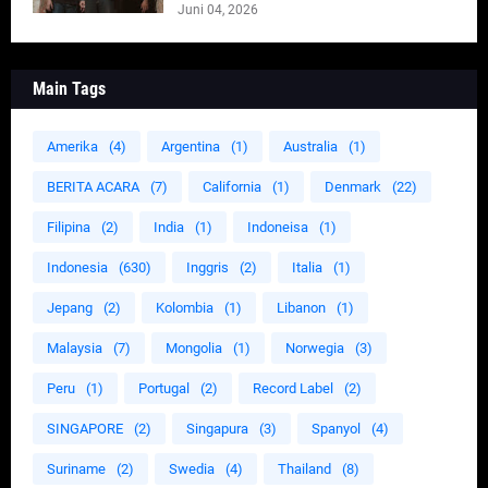
Juni 04, 2026
Main Tags
Amerika
(4)
Argentina
(1)
Australia
(1)
BERITA ACARA
(7)
California
(1)
Denmark
(22)
Filipina
(2)
India
(1)
Indoneisa
(1)
Indonesia
(630)
Inggris
(2)
Italia
(1)
Jepang
(2)
Kolombia
(1)
Libanon
(1)
Malaysia
(7)
Mongolia
(1)
Norwegia
(3)
Peru
(1)
Portugal
(2)
Record Label
(2)
SINGAPORE
(2)
Singapura
(3)
Spanyol
(4)
Suriname
(2)
Swedia
(4)
Thailand
(8)