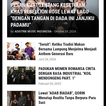
PESAN KUAT TENTANG KESETIAAN
KHAS REBELLION ROSE LEWAT LAGU
"DENGAN TANGAN DI DADA INI JANJIKU
PADAMU"
by
ADISTRIB MUSIC INDONESIA
-
Oktober 29, 2024
"Seruit": Ketika Tradisi Makan
Bersama Lampung Menjelma Menjadi
Anthem Generasi Baru
Juni 26, 2026
PADUKAN MOMEN ROMANSA CINTA
DENGAN RASA INDUSTRIAL "KOIL
MENDONGENG PART. 1"
Februari 05, 2025
Lewat "ADAB BIADAB", QORIN
Menatap Realita Tanpa Berpura-Pura
Suci