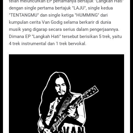
telah meluncurkan EP pertamanya bertajuk "Langkah Hati"
dengan single pertama bertajuk "LAJU", single kedua
"TENTANGMU" dan single ketiga "HUMMING" dari
kumpulan cerita Van Godig selama berkarir di dunia
musik yang digarap secara serius dalam pengerjaannya.
Dimana EP "Langkah Hati" tersebut berisikan 5 trek, yaitu
4 trek instrumental dan 1 trek bervokal.