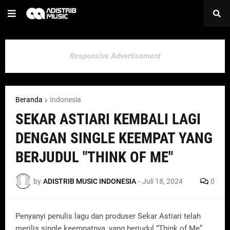
Responsive Advertisement
Beranda
Indonesia
SEKAR ASTIARI KEMBALI LAGI
DENGAN SINGLE KEEMPAT YANG
BERJUDUL "THINK OF ME"
by
ADISTRIB MUSIC INDONESIA
-
Juli 18, 2024
0
Penyanyi penulis lagu dan produser Sekar Astiari telah
merilis single keempatnya, yang berjudul “Think of Me”.