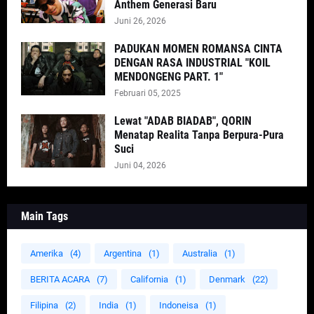
Anthem Generasi Baru
Juni 26, 2026
PADUKAN MOMEN ROMANSA CINTA
DENGAN RASA INDUSTRIAL "KOIL
MENDONGENG PART. 1"
Februari 05, 2025
Lewat "ADAB BIADAB", QORIN
Menatap Realita Tanpa Berpura-Pura
Suci
Juni 04, 2026
Main Tags
Amerika
(4)
Argentina
(1)
Australia
(1)
BERITA ACARA
(7)
California
(1)
Denmark
(22)
Filipina
(2)
India
(1)
Indoneisa
(1)