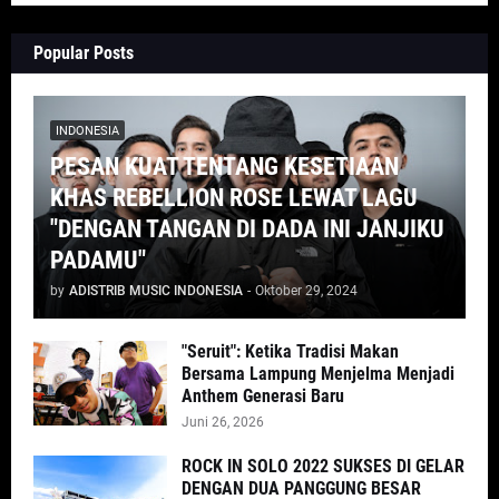
Popular Posts
INDONESIA
PESAN KUAT TENTANG KESETIAAN
KHAS REBELLION ROSE LEWAT LAGU
"DENGAN TANGAN DI DADA INI JANJIKU
PADAMU"
by
ADISTRIB MUSIC INDONESIA
-
Oktober 29, 2024
"Seruit": Ketika Tradisi Makan
Bersama Lampung Menjelma Menjadi
Anthem Generasi Baru
Juni 26, 2026
ROCK IN SOLO 2022 SUKSES DI GELAR
DENGAN DUA PANGGUNG BESAR