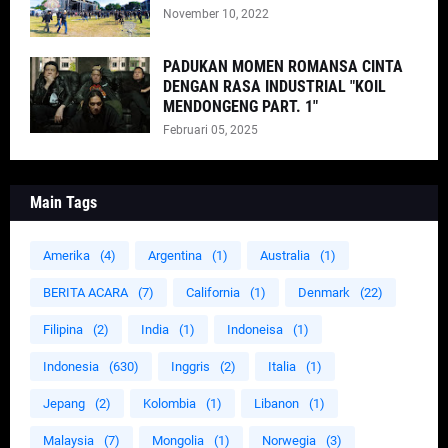
November 10, 2022
PADUKAN MOMEN ROMANSA CINTA
DENGAN RASA INDUSTRIAL "KOIL
MENDONGENG PART. 1"
Februari 05, 2025
Main Tags
Amerika
(4)
Argentina
(1)
Australia
(1)
BERITA ACARA
(7)
California
(1)
Denmark
(22)
Filipina
(2)
India
(1)
Indoneisa
(1)
Indonesia
(630)
Inggris
(2)
Italia
(1)
Jepang
(2)
Kolombia
(1)
Libanon
(1)
Malaysia
(7)
Mongolia
(1)
Norwegia
(3)