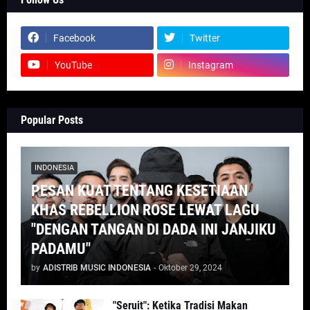
Facebook
Twitter
YouTube
Instagram
Popular Posts
INDONESIA
PESAN KUAT TENTANG KESETIAAN
KHAS REBELLION ROSE LEWAT LAGU
"DENGAN TANGAN DI DADA INI JANJIKU
PADAMU"
by
ADISTRIB MUSIC INDONESIA
-
Oktober 29, 2024
"Seruit": Ketika Tradisi Makan