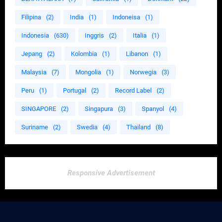
Filipina
(2)
India
(1)
Indoneisa
(1)
Indonesia
(630)
Inggris
(2)
Italia
(1)
Jepang
(2)
Kolombia
(1)
Libanon
(1)
Malaysia
(7)
Mongolia
(1)
Norwegia
(3)
Peru
(1)
Portugal
(2)
Record Label
(2)
SINGAPORE
(2)
Singapura
(3)
Spanyol
(4)
Suriname
(2)
Swedia
(4)
Thailand
(8)
Responsive Advertisement